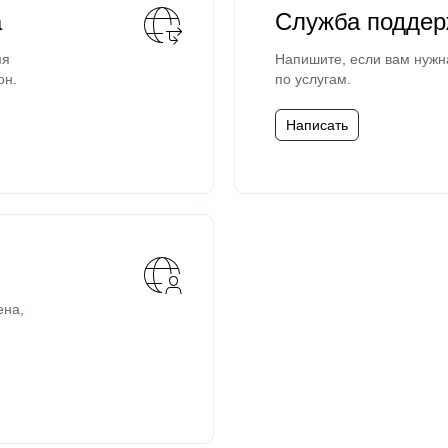
а
Служба поддер
мя
Напишите, если вам нужн
он.
по услугам.
Написать
ена,