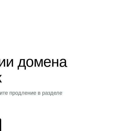
ции домена
к
ите продление в разделе