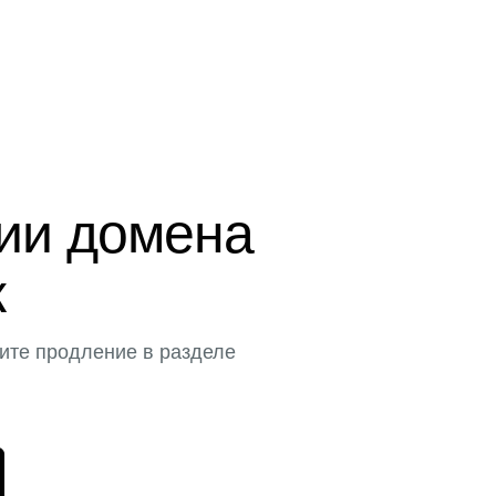
ции домена
к
ите продление в разделе