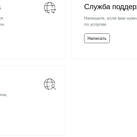
а
Служба поддер
мя
Напишите, если вам нужн
он.
по услугам.
Написать
ена,