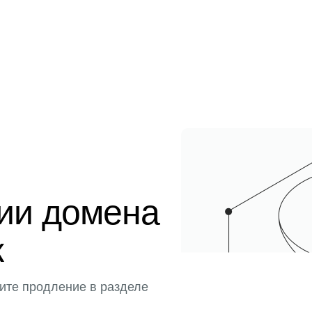
ции домена
к
ите продление в разделе