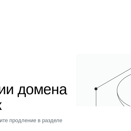
ции домена
к
ите продление в разделе