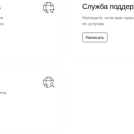
а
Служба поддер
мя
Напишите, если вам нужн
он.
по услугам.
Написать
ена,