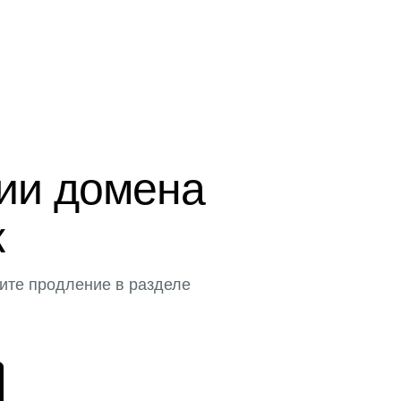
ции домена
к
ите продление в разделе